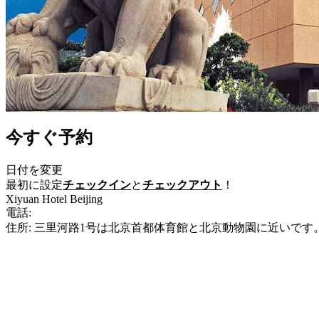
今すぐ予約
日付を変更
最初に設定
チェックイン
と
チェックアウト
！
Xiyuan Hotel Beijing
電話:
+86-10-68313388
住所: 三里河路1号は北京首都体育館と北京動物園に近いです